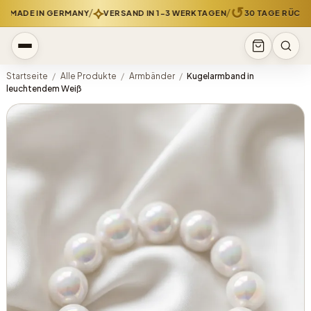
⟡
↺
/
/
MADE IN GERMANY
VERSAND IN 1-3 WERKTAGEN
30 TAGE RÜCKG
Startseite
/
Alle Produkte
/
Armbänder
/
Kugelarmband in
leuchtendem Weiß