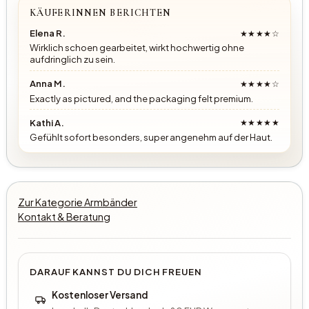
KÄUFERINNEN BERICHTEN
Elena R.
★★★★☆
Wirklich schoen gearbeitet, wirkt hochwertig ohne
aufdringlich zu sein.
Anna M.
★★★★☆
Exactly as pictured, and the packaging felt premium.
Kathi A.
★★★★★
Gefühlt sofort besonders, super angenehm auf der Haut.
Zur Kategorie Armbänder
Kontakt & Beratung
DARAUF KANNST DU DICH FREUEN
Kostenloser Versand