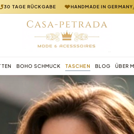
❤
⟡
/
0 TAGE RÜCKGABE
HANDMADE IN GERMANY
Casa Petrada – Boho Schmuck und Mode
TTEN
BOHO SCHMUCK
TASCHEN
BLOG
ÜBER 