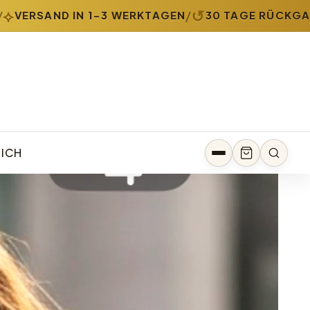
↺
/
VERSAND IN 1-3 WERKTAGEN
30 TAGE RÜCKGABE
MICH