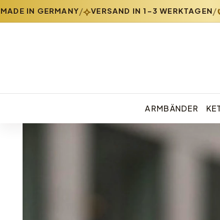
⟡
↺
/
/
DE IN GERMANY
VERSAND IN 1-3 WERKTAGEN
3
ARMBÄNDER
KE