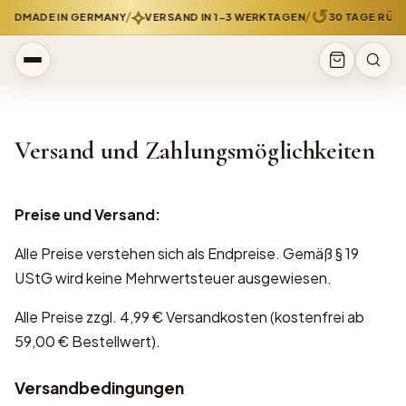
⟡
↺
/
/
ANDMADE IN GERMANY
VERSAND IN 1-3 WERKTAGEN
30 TAGE RÜC
Versand und Zahlungsmöglichkeiten
Preise und Versand:
Alle Preise verstehen sich als Endpreise. Gemäß § 19
UStG wird keine Mehrwertsteuer ausgewiesen.
Alle Preise zzgl. 4,99 € Versandkosten (kostenfrei ab
59,00 € Bestellwert).
Versandbedingungen