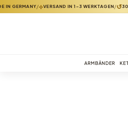
⟡
↺
/
/
IN GERMANY
VERSAND IN 1-3 WERKTAGEN
30 
ARMBÄNDER
KE