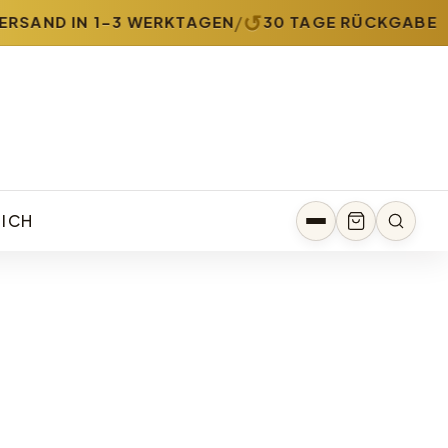
↺
/
RSAND IN 1-3 WERKTAGEN
30 TAGE RÜCKGABE
MICH