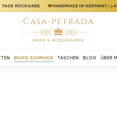
❤
⟡
/
TAGE RÜCKGABE
HANDMADE IN GERMANY
VE
Casa Petrada – Boho Schmuck und Mode
TTEN
BOHO SCHMUCK
TASCHEN
BLOG
ÜBER 