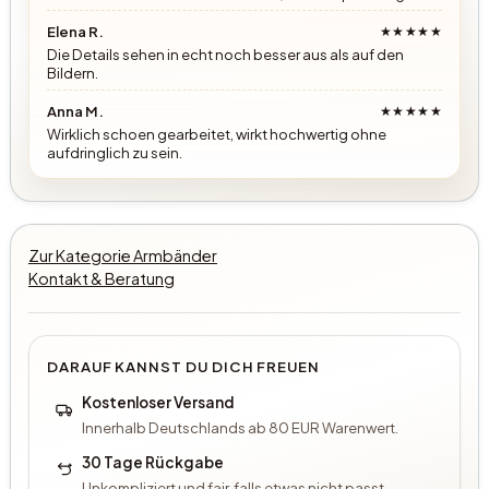
Elena R.
★★★★★
Die Details sehen in echt noch besser aus als auf den
Bildern.
Anna M.
★★★★★
Wirklich schoen gearbeitet, wirkt hochwertig ohne
aufdringlich zu sein.
Zur Kategorie Armbänder
Kontakt & Beratung
DARAUF KANNST DU DICH FREUEN
Kostenloser Versand
Innerhalb Deutschlands ab 80 EUR Warenwert.
30 Tage Rückgabe
Unkompliziert und fair, falls etwas nicht passt.