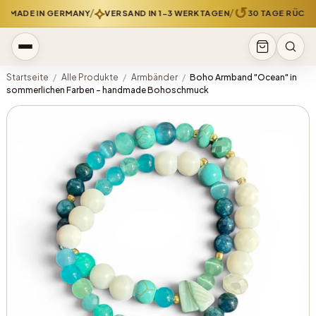
⟡
↺
/
/
MADE IN GERMANY
VERSAND IN 1-3 WERKTAGEN
30 TAGE RÜCKGA
Startseite
/
Alle Produkte
/
Armbänder
/
Boho Armband "Ocean" in
sommerlichen Farben - handmade Bohoschmuck