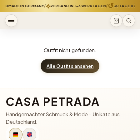
⟡
↺
/
/
ANDMADE IN GERMANY
VERSAND IN 1-3 WERKTAGEN
30 TAGE RÜC
Outfit nicht gefunden.
Alle Outfits ansehen
CASA PETRADA
Handgemachter Schmuck & Mode – Unikate aus
Deutschland.