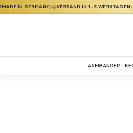
⟡
/
/
ADE IN GERMANY
VERSAND IN 1-3 WERKTAGEN
ARMBÄNDER
KE