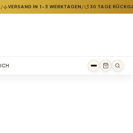
⟡
↺
/
VERSAND IN 1-3 WERKTAGEN
30 TAGE RÜCKGA
ICH