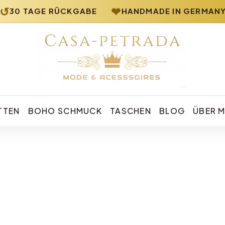
↺
❤
/
30 TAGE RÜCKGABE
HANDMADE IN GERMANY
Casa Petrada – Boho Schmuck und Mode
TTEN
BOHO SCHMUCK
TASCHEN
BLOG
ÜBER M