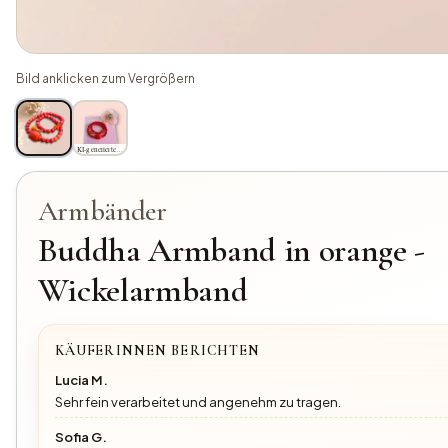
Bild anklicken zum Vergrößern
KI-generiertes Bild
Armbänder
Buddha Armband in orange -
Wickelarmband
KÄUFERINNEN BERICHTEN
Lucia M.
Sehr fein verarbeitet und angenehm zu tragen.
Sofia G.