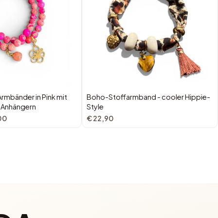
rmbänder in Pink mit
Boho-Stoffarmband - cooler Hippie-
 Anhängern
Style
00
€ 22,90