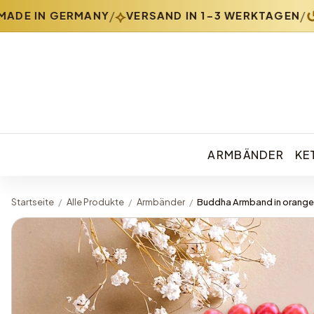
⟡
↺
/
/
DE IN GERMANY
VERSAND IN 1-3 WERKTAGEN
3
ARMBÄNDER
KE
Startseite
/
Alle Produkte
/
Armbänder
/
Buddha Armband in orange