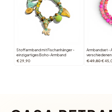
Stoffarmband mit Fischanhänger -
Armbandset - A
einzigartiges Boho-Armband
verschiedenen
€ 29,90
€ 49,80
€ 45,