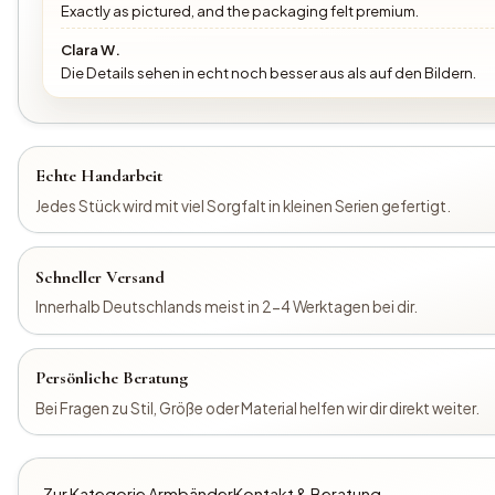
Exactly as pictured, and the packaging felt premium.
Clara W.
Die Details sehen in echt noch besser aus als auf den Bildern.
Echte Handarbeit
Jedes Stück wird mit viel Sorgfalt in kleinen Serien gefertigt.
Schneller Versand
Innerhalb Deutschlands meist in 2-4 Werktagen bei dir.
Persönliche Beratung
Bei Fragen zu Stil, Größe oder Material helfen wir dir direkt weiter.
Zur Kategorie Armbänder
Kontakt & Beratung