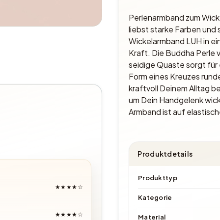
Perlenarmband zum Wickel
liebst starke Farben und
Wickelarmband LUH in ein
Kraft. Die Buddha Perle 
seidige Quaste sorgt für 
Form eines Kreuzes runde
kraftvoll Deinem Alltag
um Dein Handgelenk wickel
Armband ist auf elastis
Produktdetails
Produkttyp
★★★★☆
Kategorie
★★★★☆
Material