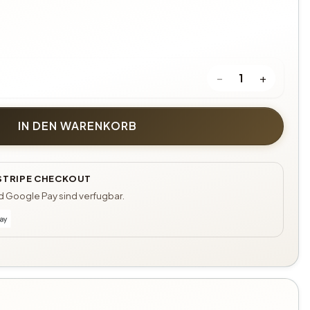
−
+
1
IN DEN WARENKORB
 STRIPE CHECKOUT
nd Google Pay sind verfugbar.