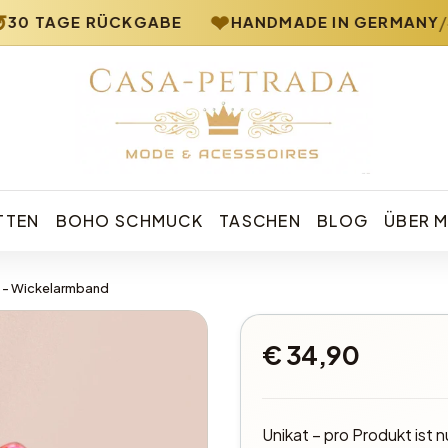
❤
⟡
/
0 TAGE RÜCKGABE
HANDMADE IN GERMANY
Casa Petrada – Boho Schmuck und Mode
TTEN
BOHO SCHMUCK
TASCHEN
BLOG
ÜBER M
 - Wickelarmband
€ 34,90
Unikat – pro Produkt ist n