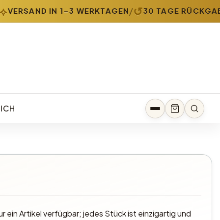
↺
/
VERSAND IN 1-3 WERKTAGEN
30 TAGE RÜCKGABE
ICH
ur ein Artikel verfügbar; jedes Stück ist einzigartig und