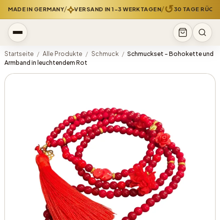
⟡
↺
/
/
DMADE IN GERMANY
VERSAND IN 1-3 WERKTAGEN
30 TAGE RÜCKG
Startseite
/
Alle Produkte
/
Schmuck
/
Schmuckset - Bohokette und
Armband in leuchtendem Rot