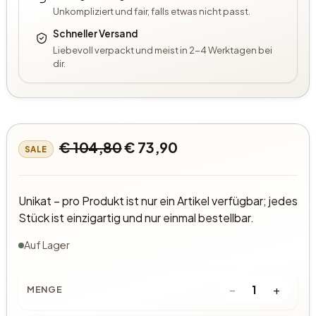
Unkompliziert und fair, falls etwas nicht passt.
Schneller Versand
Liebevoll verpackt und meist in 2-4 Werktagen bei
dir.
€ 104,80
€ 73,90
SALE
Unikat – pro Produkt ist nur ein Artikel verfügbar; jedes
Stück ist einzigartig und nur einmal bestellbar.
Auf Lager
−
+
1
MENGE