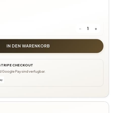
−
+
1
IN DEN WARENKORB
 STRIPE CHECKOUT
nd Google Pay sind verfugbar.