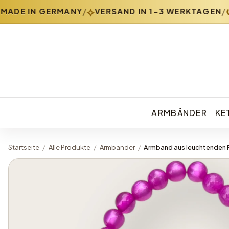
⟡
↺
/
/
DE IN GERMANY
VERSAND IN 1-3 WERKTAGEN
ARMBÄNDER
KE
Startseite
/
Alle Produkte
/
Armbänder
/
Armband aus leuchtenden 