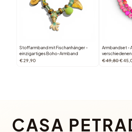
Stoffarmband mit Fischanhänger -
Armbandset - A
einzigartiges Boho-Armband
verschiedenen
€ 29,90
€ 49,80
€ 45,
CASA PETRA