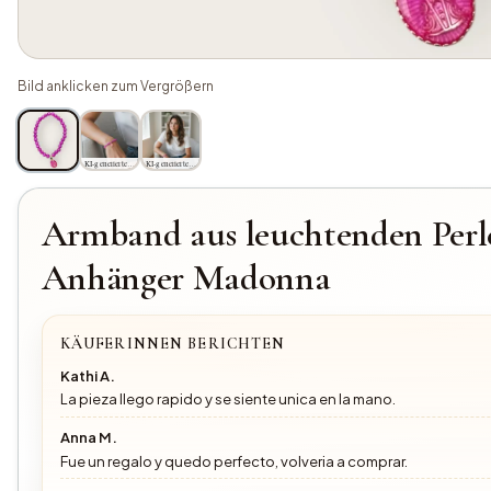
Bild anklicken zum Vergrößern
KI-generiertes Bild
KI-generiertes Bild
Armband aus leuchtenden Perl
Anhänger Madonna
KÄUFERINNEN BERICHTEN
Kathi A.
La pieza llego rapido y se siente unica en la mano.
Anna M.
Fue un regalo y quedo perfecto, volveria a comprar.