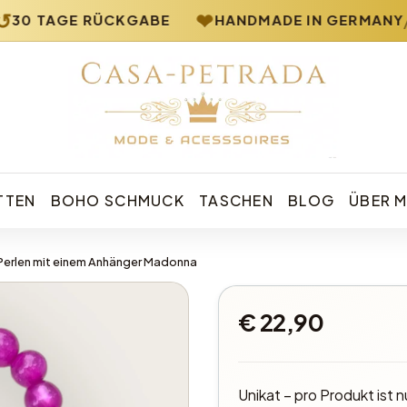
❤
⟡
/
30 TAGE RÜCKGABE
HANDMADE IN GERMANY
Casa Petrada – Boho Schmuck und Mode
TTEN
BOHO SCHMUCK
TASCHEN
BLOG
ÜBER M
Perlen mit einem Anhänger Madonna
€ 22,90
Unikat – pro Produkt ist n