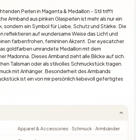
enden Perlen in Magenta & Medaillon - Stil trifft
iche Armband aus pinken Glasperlen ist mehr als nur ein
 sondern ein Symbol für Liebe, Schutz und Stärke. Die
n reflektieren auf wundersame Weise das Licht und
einen farbenfrohen, femininen Akzent. Der eyecatcher
das goldfarben umrandete Medaillon mit dem
er Madonna. Dieses Armband zieht alle Blicke auf sich.
chen Talisman oder als stilvolles Schmuckstück tragen.
muck mit Anhänger. Besonderheit des Armbands
stück ist ein von mir persönlich liebevoll gefertigtes
Apparel & Accessories · Schmuck · Armbänder