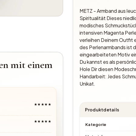
METZ - Armband aus leucht
Spiritualität Dieses niedl
modisches Schmuckstück,
intensiven Magenta Perle
verleihen Deinem Outfit 
des Perlenarmbands ist 
eingearbeiteten Motiv ein
en mit einem
Du kannst es als persönli
Hole Dir diesen Modesch
Handarbeit: Jedes Schmuck
Unikat.
★★★★★
Produktdetails
★★★★★
Kategorie