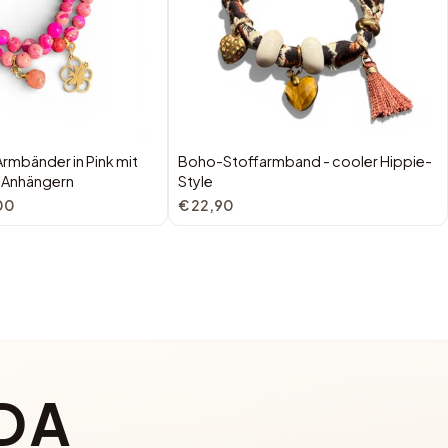
rmbänder in Pink mit
Boho-Stoffarmband - cooler Hippie-
 Anhängern
Style
00
€ 22,90
DA