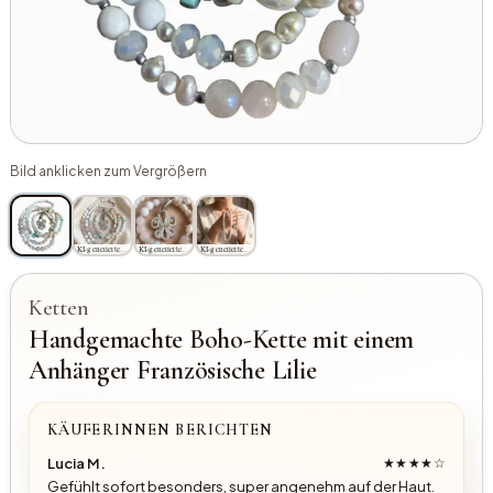
Bild anklicken zum Vergrößern
KI-generiertes Bild
KI-generiertes Bild
KI-generiertes Bild
Ketten
Handgemachte Boho-Kette mit einem
Anhänger Französische Lilie
KÄUFERINNEN BERICHTEN
Lucia M.
★★★★☆
Gefühlt sofort besonders, super angenehm auf der Haut.