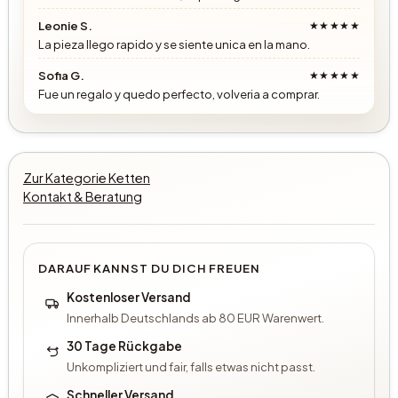
Leonie S.
★★★★★
La pieza llego rapido y se siente unica en la mano.
Sofia G.
★★★★★
Fue un regalo y quedo perfecto, volveria a comprar.
Zur Kategorie Ketten
Kontakt & Beratung
DARAUF KANNST DU DICH FREUEN
Kostenloser Versand
Innerhalb Deutschlands ab 80 EUR Warenwert.
30 Tage Rückgabe
Unkompliziert und fair, falls etwas nicht passt.
Schneller Versand