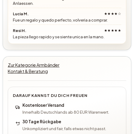
Anlaessen.
Lucia M.
★★★★☆
Fue un regalo y quedo perfecto, volveria a comprar.
Resi H.
★★★★★
La pieza llego rapido y se siente unica en la mano.
Zur Kategorie Armbänder
Kontakt & Beratung
DARAUF KANNST DU DICH FREUEN
Kostenloser Versand
Innerhalb Deutschlands ab 80 EUR Warenwert.
30 Tage Rückgabe
Unkompliziert und fair, falls etwas nicht passt.