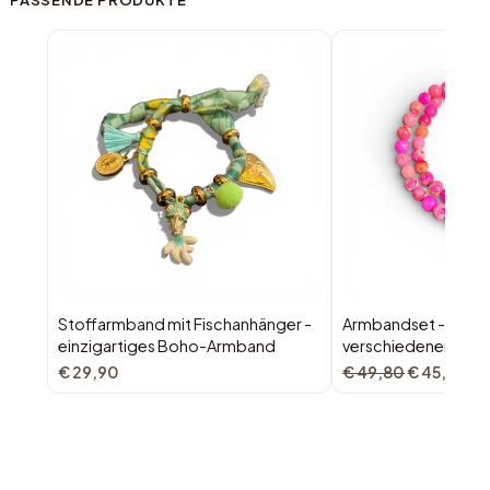
Stoffarmband mit Fischanhänger -
Armbandset - Armbän
einzigartiges Boho-Armband
verschiedenen Anh
€ 29,90
€ 49,80
€ 45,00